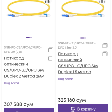
SNR-PC-CS/UPC-LC/UPC-
SNR-PC-CS/UPC-LC/UPC-
DPX-1,5m (2,0)
DPX-2m (2,0)
Патчкорд
Патчкорд
оптический
оптический
CS/UPC-LC/UPC SM
CS/UPC-LC/UPC SM
Duplex 1,5 метра
Duplex 2 метра 2мм
2мм
Под заказ
Под заказ
323 160
сум
307 588
сум
В корзину