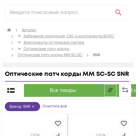
Каталог
Кабельная продукция, СКС и компоненты ВОЛС
Компоненты оптических систем
Оптические патч-корды
Оптические патч корды MM SC-SC
SNR
Оптические патч корды MM SC-SC SNR
По популярности
Все товары
В 
Очистить всё
Бренд
:
SNR