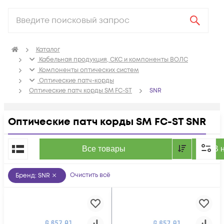
Каталог
Кабельная продукция, СКС и компоненты ВОЛС
Компоненты оптических систем
Оптические патч-корды
Оптические патч корды SM FC-ST
SNR
Оптические патч корды SM FC-ST SNR
По популярности
Все товары
В 
Очистить всё
Бренд
:
SNR