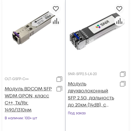
SNR-SFP2.5-LX-20
OLT-GSFP-C++
Модуль
Модуль BDCOM SFP
двухволоконный
WDM GPON, класс
SFP 2.5G, дальность
С++, Tx/Rx:
до 20км (14dB), с
1490/1310нм
функцией DDM, Tx:
Под заказ
В наличии
: 100+ шт
1310нм (14dB)