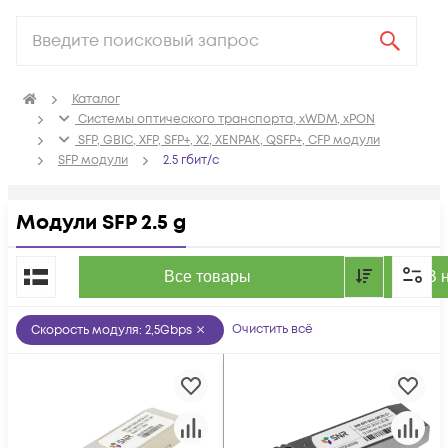
Каталог
Системы оптического транспорта, xWDM, xPON
SFP, GBIC, XFP, SFP+, X2, XENPAK, QSFP+, CFP модули
SFP модули
2.5 гбит/с
Модули SFP 2.5 g
По популярности
Все товары
В 
Очистить всё
Скорость модуля
:
2,5Gbps