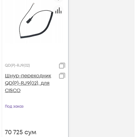
QD(P)-RJ9(02)
Шнур-переходник
QD(P)-RJ9(02), для
CISCO
Под заказ
70 725
сум