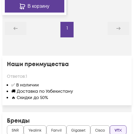
В корзину
1
Назад
Дальше
Наши преимущества
Ответов:
1
✅ В наличии
🚚 Доставка по Узбекистану
🔥 Скидки до 50%
Бренды
SNR
Yealink
Fanvil
Gigaset
Cisco
VT