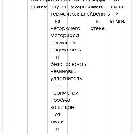
режим.
внутренней
микроклимат.
или
пыли
термоизоляцией
крепить
и
из
к
влаги.
негорючего
стене.
материала
повышает
надёжность
и
безопасность.
Резиновый
уплотнитель
по
периметру
проёма
защищает
от
пыли
и