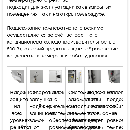
температурного режима.
Подходит для эксплуатации как в закрытых
помещениях, так и на открытом воздухе.
Поддержание температурного режима
осуществляется за счёт встроенного
кондиционера холодопроизводительностью
500 Вт, который предотвращает образование
конденсата и замерзание оборудования.
Надёжная
Поворотная
Замок
Система
Надёжные
Тепловен
защита
заглушка
с
заземления
петли
поддерж
на
надёжно
ригельной
металлических
исключают
стабиль
всех
защищает
системой
элементов
провисание
и
уровнях:
замок
обеспечивает
обеспечивает
двери
равноме
решётка
от
равномерное
безопасность
даже
температ