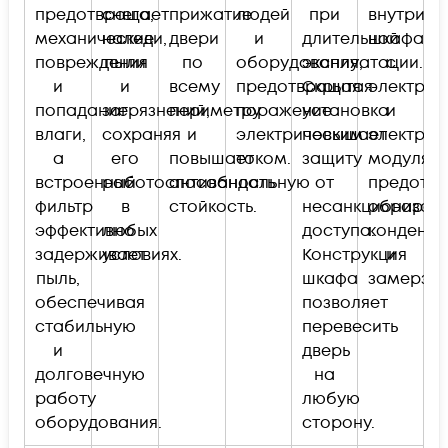
предотвращает
снега,
прижатие
людей
при
внутри
механические
наледи,
двери
и
длительной
шкафа
повреждения
пыли
по
оборудования,
эксплуатации.
с
и
и
всему
предотвращая
Скрытая
электрич
попадание
загрязнений,
периметру
поражение
установка
и
влаги,
сохраняя
и
электрическим
повышает
электро
а
его
повышает
током.
защиту
модулями
встроенный
работоспособность
антивандальную
от
предотв
фильтр
в
стойкость.
несанкциониров
образов
эффективно
любых
доступа.
конденса
задерживает
условиях.
Конструкция
и
пыль,
шкафа
замерзан
обеспечивая
позволяет
стабильную
перевесить
и
дверь
долговечную
на
работу
любую
оборудования.
сторону.