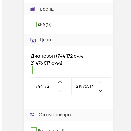
Бренд
SNR
(
16
)
Цена
Диапазон
(
744 172 сум -
21 476 517 сум
)
Статус товара
Распродажа (1)