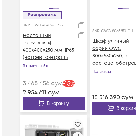
Распродажа
SNR-OWC-404025-IP65
SNR-OWC-8065250-CH
Настенный
Шкаф уличный
термошкаф
серии OWC,
400x400x250 мм, IP65
800х650х250, в
(нагрев, контроль
составе: обогрев
климата)
В наличии
: 5 шт
вентиляция, 2
Под заказ
монтажные пане
3 468 456
сум
-
15
%
(Комплект №1)
2 954 611
сум
15 516 390
сум
В корзину
В корзин