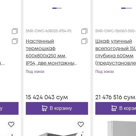
SNR-OWC-608025-IP54-P2
SNR-OWC-156060-500
Настенный
Шкаф уличный
термошкаф
всепогодный 15
600x800x250 мм,
глубина 600мм
,
IP54, две монтажные
(предустановл
панели
й кондиционер
Под заказ
Под заказ
ли
500Вт)
15 424 043
сум
21 476 516
сум
у
В корзину
В корз