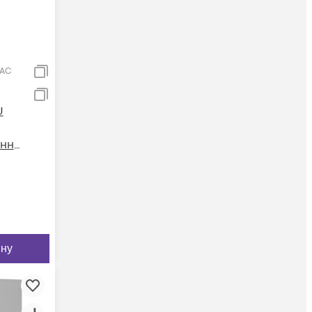
-AC
U
енны
ину