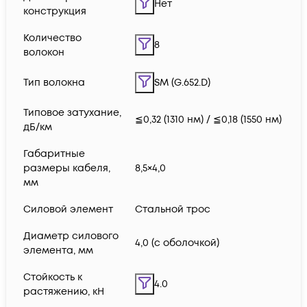
Нет
конструкция
Количество
8
волокон
Тип волокна
SM (G.652.D)
Типовое затухание,
≦0,32 (1310 нм) / ≦0,18 (1550 нм)
дБ/км
Габаритные
размеры кабеля,
8,5×4,0
мм
Силовой элемент
Стальной трос
Диаметр силового
4,0 (с оболочкой)
элемента, мм
Стойкость к
4.0
растяжению, кН