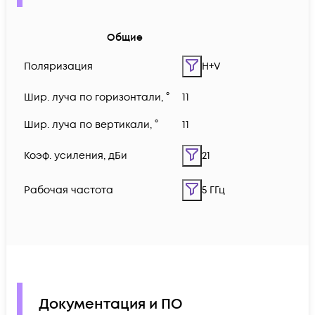
Общие
Поляризация
H+V
Шир. луча по горизонтали, °
11
Шир. луча по вертикали, °
11
Коэф. усиления, дБи
21
Рабочая частота
5 ГГц
Документация и ПО