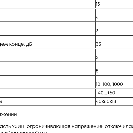
13
4
3
ем конце, дБ
35
5
5
10, 100, 1000
-40...+60
м
40х60х18
яжении:
 часть УЗИП, ограничивающая напряжение, отключила