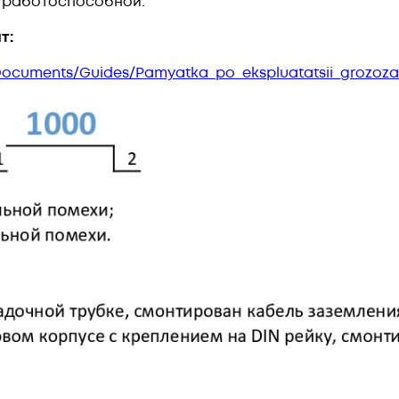
я работоспособной.
т:
/Documents/Guides/Pamyatka_po_ekspluatatsii_grozoza