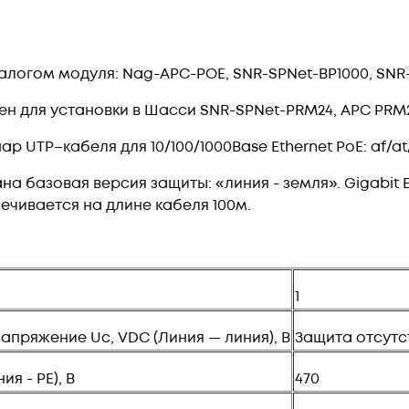
алогом модуля: Nag-APC-POE, SNR-SPNet-BP1000, SNR-
н для установки в Шасси SNR-SPNet-PRM24, APC PRM2
р UTP–кабеля для 10/100/1000Base Ethernet PoE: af/at/
а базовая версия защиты: «линия - земля». Gigabit 
печивается на длине кабеля 100м.
1
пряжение Uc, VDC (Линия — линия), В
Защита отсутс
я - PE), В
470