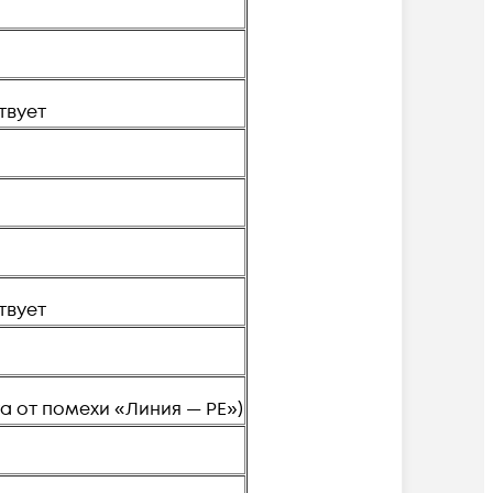
твует
твует
а от помехи «Линия — PE»)