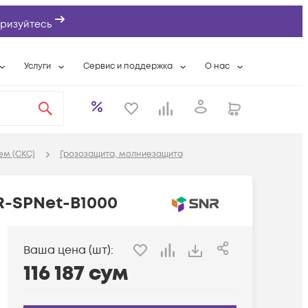
ризуйтесь
Услуги
Сервис и поддержка
О нас
ты
Wi-Fi «под ключ»
Гарантийное обслуживание
О компании
вки
Расширенная гарантия
Разовые выездные работы
Контактная информаци
а
Системная интеграция
Сервисные контракты
Банковские реквизиты
ем (СКС)
Грозозащита, молниезащита
еты
Сервисный центр
Партнеры
оддержка
Техническая поддержка
Новости
R-SPNet-B1000
Условия оказания услуг
ы
Ваша цена (шт):
116 187
сум