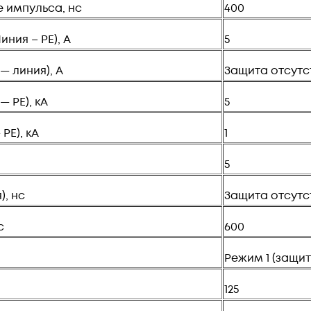
е импульса, нс
400
ния – PE), А
5
— линия), А
Защита отсутс
 PE), кА
5
PE), кА
1
5
, нс
Защита отсутс
с
600
Режим 1 (защит
125