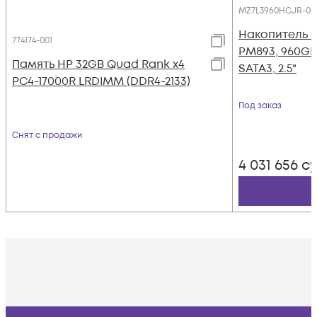
MZ7L3960HCJR-00
Накопитель 
774174-001
PM893, 960GB
Память HP 32GB Quad Rank x4
SATA3, 2.5"
PC4-17000R LRDIMM (DDR4-2133)
Под заказ
Снят с продажи
4 031 656
с