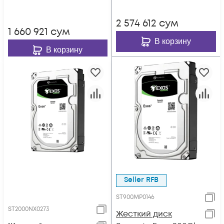
2 574 612
сум
1 660 921
сум
В корзину
В корзину
Seller RFB
ST900MP0146
ST2000NX0273
Жесткий диск