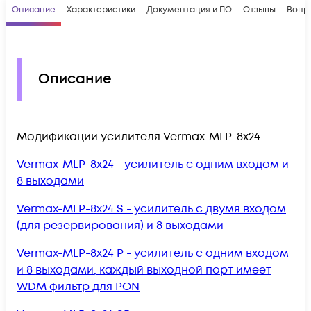
Описание
Характеристики
Документация и ПО
Отзывы
Вопр
Описание
Модификации усилителя Vermax-MLP-8x24
Vermax-MLP-8x24 - усилитель с одним входом и
8 выходами
Vermax-MLP-8x24 S - усилитель с двумя входом
(для резервирования) и 8 выходами
Vermax-MLP-8x24 P - усилитель с одним входом
и 8 выходами, каждый выходной порт имеет
WDM фильтр для PON