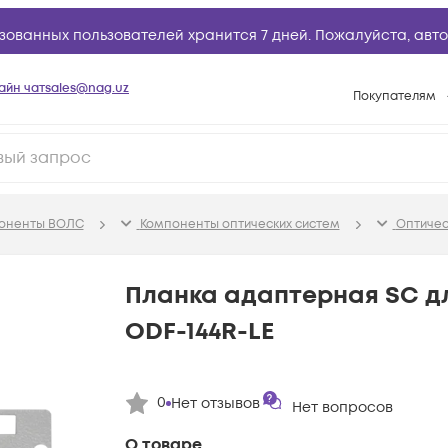
зованных пользователей хранится 7 дней. Пожалуйста,
авто
айн чат
sales@nag.uz
Покупателям
Способы опла
Условия доста
Возврат товар
поненты ВОЛС
Компоненты оптических систем
Оптичес
Вопросы и отв
Техническая п
Планка адаптерная SC д
База знаний
ODF-144R-LE
Конфигуратор
0
Нет отзывов
Нет вопросов
О товаре