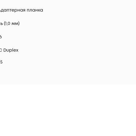
Адаптерная планка
ь (1,0 мм)
6
C Duplex
45