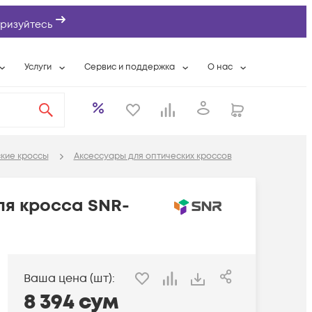
ризуйтесь
Услуги
Сервис и поддержка
О нас
ты
Wi-Fi «под ключ»
Гарантийное обслуживание
О компании
вки
Расширенная гарантия
Разовые выездные работы
Контактная информаци
а
Системная интеграция
Сервисные контракты
Банковские реквизиты
кие кроссы
Аксессуары для оптических кроссов
еты
Сервисный центр
Партнеры
оддержка
Техническая поддержка
Новости
ля кросса SNR-
Условия оказания услуг
ы
Ваша цена (шт):
8 394
сум