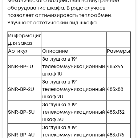
механического воздействия на внутреннее
оборудование шкафа. В ряде случаев
позволяет оптимизировать теплообмен.
Улучшает эстетический вид шкафа.
Информация
для заказ
Артикул
Описание
Размеры
Заглушка в 19"
SNR-BP-1U
телекоммуникационный
483х44
шкаф 1U
Заглушка в 19"
SNR-BP-2U
телекоммуникационный
483х88
шкаф 2U
Заглушка в 19"
SNR-BP-3U
телекоммуникационный
483х132
шкаф 3U
Заглушка в 19"
SNR-BP-4U
телекоммуникационный
483х176