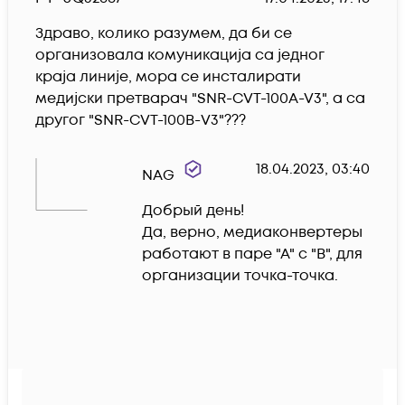
Здраво, колико разумем, да би се 
организовала комуникација са једног 
краја линије, мора се инсталирати 
медијски претварач "SNR-CVT-100A-V3", а са 
другог "SNR-CVT-100В-V3"???
18.04.2023, 03:40
NAG
Добрый день!

Да, верно, медиаконвертеры 
работают в паре "А" с "В", для 
организации точка-точка.