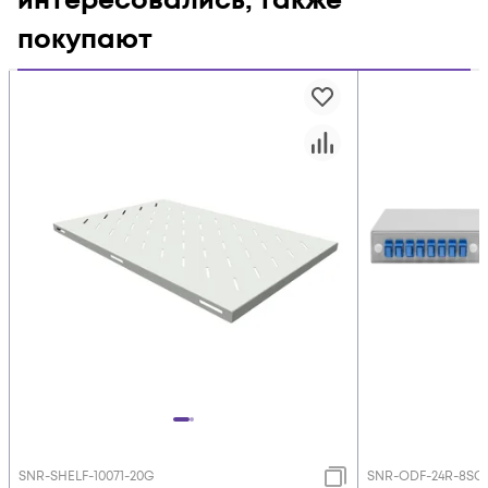
интересовались, также
покупают
SNR-SHELF-10071-20G
SNR-ODF-24R-8SC