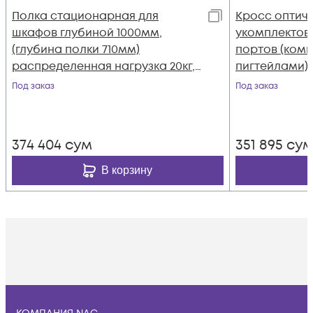
Полка стационарная для
Кросс оптиче
шкафов глубиной 1000мм,
укомплектов
(глубина полки 710мм)
портов (комп
распределенная нагрузка 20кг,
пигтейлами)
цвет-серый (SNR-SHELF-10071-
Под заказ
Под заказ
20G)
374 404
сум
351 895
су
В корзину