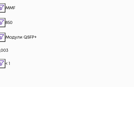
MMF
850
Модули QSFP+
,003
< 1