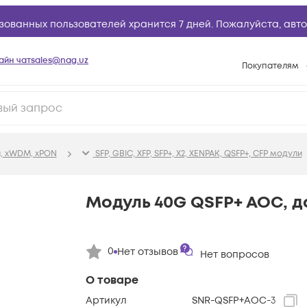
зованных пользователей хранится 7 дней. Пожалуйста,
авто
айн чат
sales@nag.uz
Покупателям
Способы опла
Условия доста
Возврат товар
, xWDM, xPON
SFP, GBIC, XFP, SFP+, X2, XENPAK, QSFP+, CFP модули
Вопросы и отв
Техническая п
Модуль 40G QSFP+ AOC, д
База знаний
Конфигуратор
0
Нет отзывов
Нет вопросов
О товаре
Артикул
SNR-QSFP+AOC-3