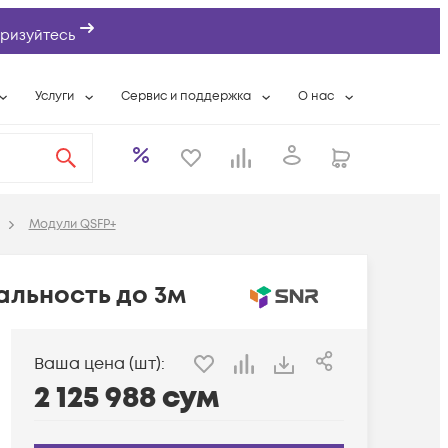
ризуйтесь
Услуги
Сервис и поддержка
О нас
ты
Wi-Fi «под ключ»
Гарантийное обслуживание
О компании
вки
Расширенная гарантия
Разовые выездные работы
Контактная информаци
а
Системная интеграция
Сервисные контракты
Банковские реквизиты
Модули QSFP+
еты
Сервисный центр
Партнеры
оддержка
Техническая поддержка
Новости
альность до 3м
Условия оказания услуг
ы
Ваша цена (шт):
2 125 988
сум