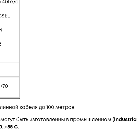
 40Гб/с
CSEL
N
2
.+70
инной кабеля до 100 метров.
 могут быть изготовленны в промышленном (
industria
0..+85 С
.