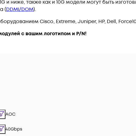
G и ниже, также как и 10G модели могут быть изгото
а (
DDMI/DOM
).
рудованием Cisco, Extreme, Juniper, HP, Dell, Force10
модулей с вашим логотипом и P/N!
AOC
40Gbps