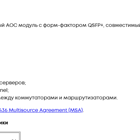
й AOC модуль с форм-фактором QSFP+, совместимый 
серверов;
nel;
между коммутаторами и маршрутизаторами.
436 Multisource Agreement (MSA)
.
ики