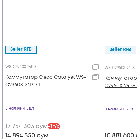
Seller RFB
Seller RFB
WS-C2960X-24PD-L
WS-C2960X-24PS-L
Коммутатор Cisco Catalyst WS-
Коммутатор C
C2960X-24PD-L
C2960X-24PS-
В наличии
: 5 шт
В наличии
: 5 шт
17 754 303
сум
-
16
%
14 894 550
сум
10 881 600
с