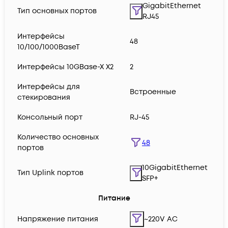
GigabitEthernet
Тип основных портов
RJ45
Интерфейсы
48
10/100/1000BaseT
Интерфейсы 10GBase-X X2
2
Интерфейсы для
Встроенные
стекирования
Консольный порт
RJ-45
Количество основных
48
портов
10GigabitEthernet
Тип Uplink портов
SFP+
Питание
Напряжение питания
~220V AC