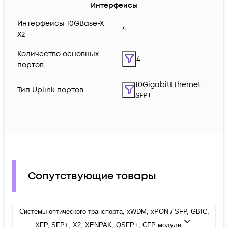
Интерфейсы
Интерфейсы 10GBase-X
4
X2
Количество основных
4
портов
10GigabitEthernet
Тип Uplink портов
SFP+
Сопутствующие товары
Системы оптического транспорта, xWDM, xPON / SFP, GBIC,
XFP, SFP+, X2, XENPAK, QSFP+, CFP модули