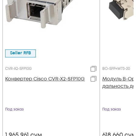
Seller RFB
CVR-X2-SFP10G
BO-SFP+W73-20
Конвертер Cisco CVR-X2-SFP10G
Модуль B-Opt
дальность до
Под заказ
Под заказ
1 965 961
сум
618 660
су