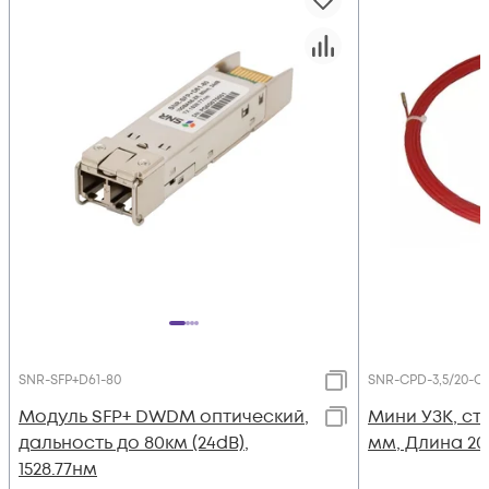
SNR-SFP+D61-80
SNR-CPD-3,5/20-C
Модуль SFP+ DWDM оптический,
Мини УЗК, ст
дальность до 80км (24dB),
мм, Длина 20м
1528.77нм