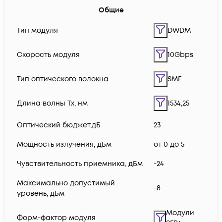
Общие
Тип модуля
DWDM
Скорость модуля
10Gbps
Тип оптического волокна
SMF
Длина волны Tx, нм
1534,25
Оптический бюджет,дБ
23
Мощность излучения, дБм
от 0 до 5
Чувствительность приемника, дБм
-24
Максимально допустимый
-8
уровень, дБм
Модули
Форм-фактор модуля