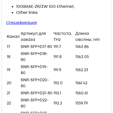
10GBASE-ZR/ZW 10G Ethernet;
Other links.
Спецификация
Артикул для
Частота,
Длина
Канал
заказа
THz
оволны, nm
17
SNR-SFP+D17-80
191.7
1563.86
SNR-SFP+D18-
18
191.8
1563.05
80
SNR-SFP+D19-
19
191.9
1562.23
80
SNR-SFP+D20-
20
192.0
1561.42
80
21
SNR-SFP+D21-80
192.1
1560.61
SNR-SFP+D22-
22
192.2
1559.79
80