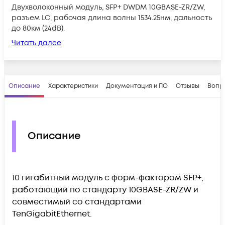
Двухволоконный модуль, SFP+ DWDM 10GBASE-ZR/ZW,
разъем LC, рабочая длина волны 1534.25нм, дальность
до 80км (24dB).
Читать далее
Описание
Характеристики
Документация и ПО
Отзывы
Вопр
Описание
10 гигабитный модуль с форм-фактором SFP+,
работающий по стандарту 10GBASE-ZR/ZW и
совместимый со стандартами
TenGigabitEthernet.