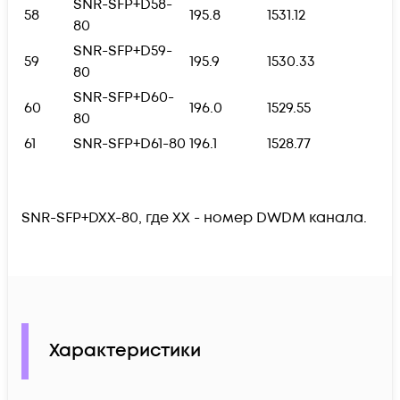
SNR-SFP+D58-
58
195.8
1531.12
80
SNR-SFP+D59-
59
195.9
1530.33
80
SNR-SFP+D60-
60
196.0
1529.55
80
61
SNR-SFP+D61-80
196.1
1528.77
SNR-SFP+DXX-80, где XX - номер DWDM канала.
Характеристики