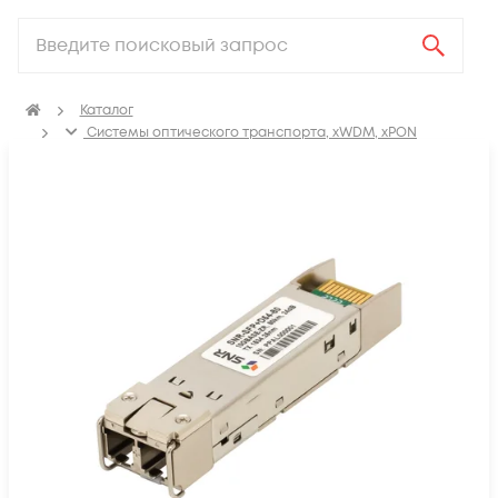
Каталог
Системы оптического транспорта, xWDM, xPON
SFP, GBIC, XFP, SFP+, X2, XENPAK, QSFP+, CFP модули
Модули SFP+