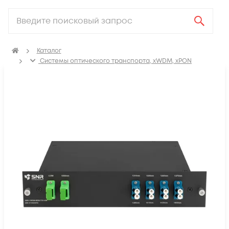
Каталог
Системы оптического транспорта, xWDM, xPON
Уплотнение CWDM/DWDM
Мультиплексоры/демультиплексоры (MUX/DMUX)