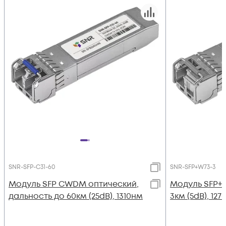
SNR-SFP-C31-60
SNR-SFP+W73-3
Модуль SFP CWDM оптический,
Модуль SFP+
дальность до 60км (25dB), 1310нм
3км (5dB), 12