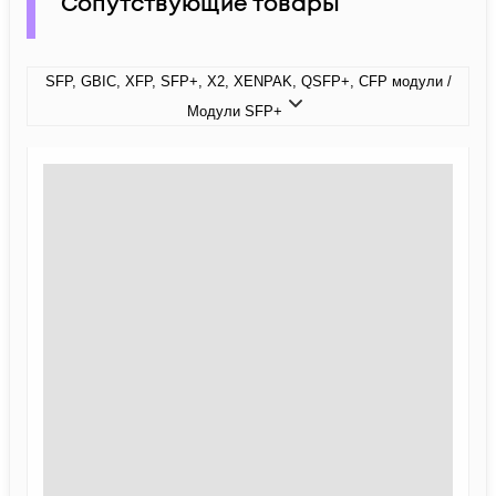
Сопутствующие товары
SFP, GBIC, XFP, SFP+, X2, XENPAK, QSFP+, CFP модули /
Модули SFP+