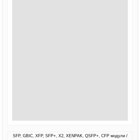
SFP, GBIC, XFP, SFP+, X2, XENPAK, QSFP+, CFP модули /