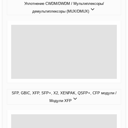
Уплотнение CWDM/DWDM / Мультиплексоры/
демультиплексоры (MUX/DMUX)
SFP, GBIC, XFP, SFP+, X2, XENPAK, QSFP+, CFP модули /
Модули XFP