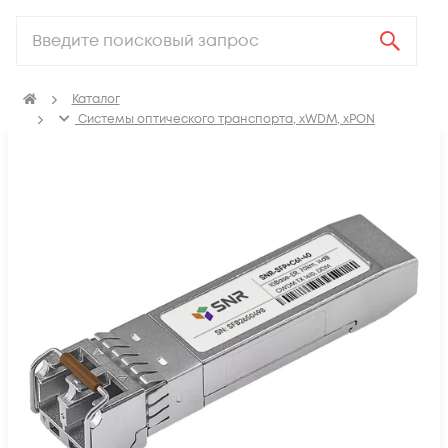
Каталог
Системы оптического транспорта, xWDM, xPON
SFP, GBIC, XFP, SFP+, X2, XENPAK, QSFP+, CFP модули
Модули SFP+