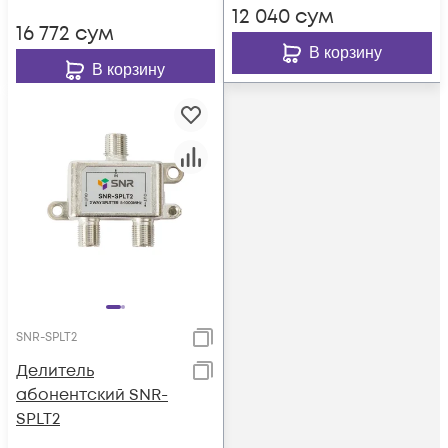
12 040
сум
16 772
сум
В корзину
В корзину
SNR-SPLT2
Делитель
абонентский SNR-
SPLT2