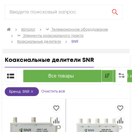
Каталог
Телевизионное оборудование
Элементы коаксиального тракта
Коаксиальные делители
SNR
Коаксиальные делители SNR
По популярности
Все товары
В 
Очистить всё
Бренд
:
SNR