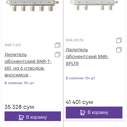
SNR-SPLT8
SNR-T-610
Делитель
Делитель
абонентский SNR-
абонентский SNR-T-
SPLT8
610, на 6 отводов,
вносимое
В наличии
: 10+ шт
затухание IN-TAP
В наличии
: 10+ шт
10dB.
41 401
сум
35 328
сум
В корзину
В корзину