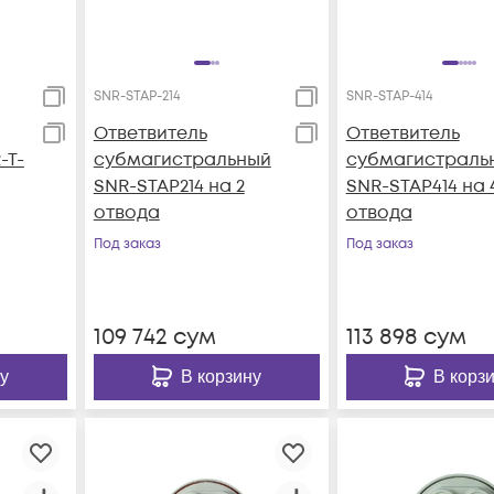
SNR-STAP-214
SNR-STAP-414
Ответвитель
Ответвитель
-T-
субмагистральный
субмагистраль
SNR-STAP214 на 2
SNR-STAP414 на 
отвода
отвода
Под заказ
Под заказ
109 742
сум
113 898
сум
у
В корзину
В корз