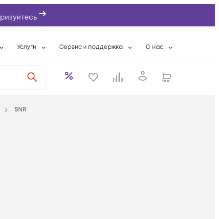
ризуйтесь
Услуги
Сервис и поддержка
О нас
ты
Wi-Fi «под ключ»
Гарантийное обслуживание
О компании
вки
Расширенная гарантия
Разовые выездные работы
Контактная информаци
а
Системная интеграция
Сервисные контракты
Банковские реквизиты
SNR
еты
Сервисный центр
Партнеры
оддержка
Техническая поддержка
Новости
Условия оказания услуг
ы