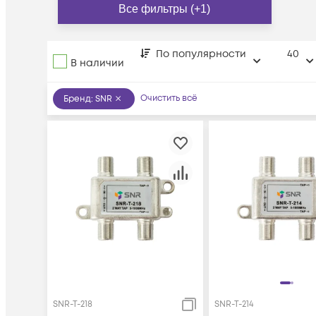
Все фильтры (+1)
По популярности
40
В наличии
Очистить всё
Бренд
:
SNR
SNR-T-218
SNR-T-214