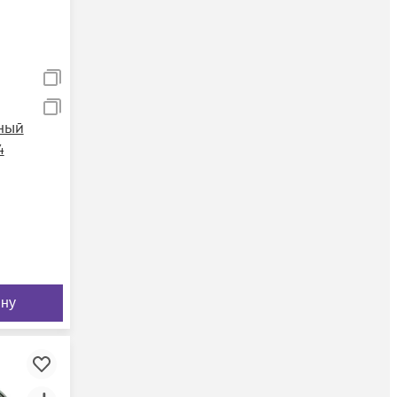
ный
4
ину