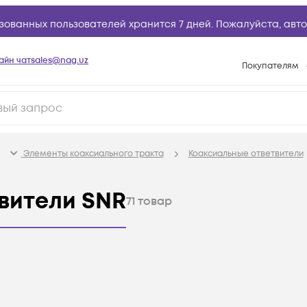
зованных пользователей хранится 7 дней. Пожалуйста,
авто
айн чат
sales@nag.uz
Покупателям
Способы опла
Условия доста
Возврат товар
Элементы коаксиального тракта
Коаксиальные ответвители
Вопросы и отв
Техническая п
вители SNR
71
товар
База знаний
Конфигуратор