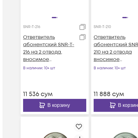
SNR-T-216
SNR-T-210
Ответвитель
Ответвитель
абонентский SNR-T-
абонентский SNR
216 на 2 отвода,
210 на 2 отвода
вносимое
вносимое
затухание IN-TAP
затухание IN-TAP
В наличии
: 10+ шт
В наличии
: 10+ шт
16dB.
10dB.
11 536
сум
11 888
сум
В корзину
В корзин