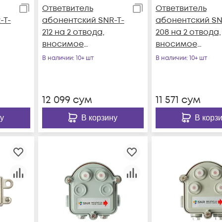
Ответвитель
Ответвитель
-T-
абонентский SNR-T-
абонентский SN
212 на 2 отвода,
208 на 2 отвода,
вносимое
вносимое
затухание IN-TAP
затухание IN-TA
В наличии
: 10+ шт
В наличии
: 10+ шт
12dB.
8dB.
12 099
сум
11 571
сум
у
В корзину
В корз