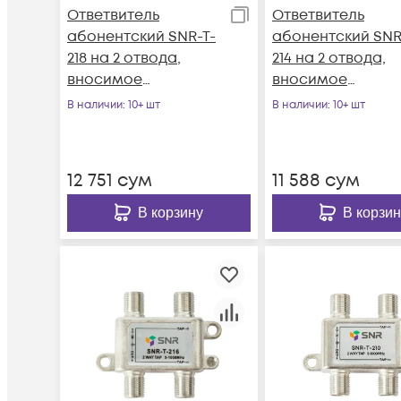
Ответвитель
Ответвитель
абонентский SNR-T-
абонентский SNR
218 на 2 отвода,
214 на 2 отвода,
вносимое
вносимое
затухание IN-TAP
затухание IN-TAP
В наличии
: 10+ шт
В наличии
: 10+ шт
18dB.
14dB.
12 751
сум
11 588
сум
В корзину
В корзин