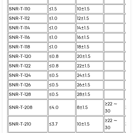
SNR-T-110
≤1.5
10±1.5
SNR-T-112
≤1.0
12±1.5
SNR-T-114
≤1.0
14±1.5
SNR-T-116
≤1.0
16±1.5
SNR-T-118
≤1.0
18±1.5
SNR-T-120
≤0.8
20±1.5
SNR-T-122
≤0.8
22±1.5
SNR-T-124
≤0.5
24±1.5
SNR-T-126
≤0.5
26±1.5
SNR-T-128
≤0.5
28±1.5
≥22 ∼
SNR-T-208
≤4.0
8±1.5
≥25
30
≥22 ∼
SNR-T-210
≤3.7
10±1.5
≥25
30