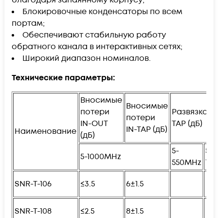
Блокировочные конденсаторы по всем
портам;
Обеспечивают стабильную работу
обратного канала в интерактивных сетях;
Широкий диапазон номиналов.
Технические параметры:
Вносимые
Вносимые
потери
Развязка T
потери
IN-OUT
TAP (дБ)
IN-TAP (дБ)
Наименование
(дБ)
5-
550
5-1000MHz
550MHz
10
SNR-T-106
≤3.5
6±1.5
SNR-T-108
≤2.5
8±1.5