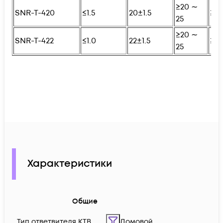
≥20 ∼
SNR-T-420
≤1.5
20±1.5
≥25
25
≥20 ∼
SNR-T-422
≤1.0
22±1.5
≥25
25
Характеристики
Общие
Тип ответвителя КТВ
Домовой