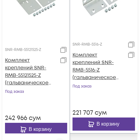
SNR-RMB-5516-Z
SNR-RMB-55121525-Z
Комплект
Комплект
креплений SNR-
креплений SNR-
RMB-5516-Z
RMB-55121525-Z
(гальваническое
(гальваническое
покрытие) для ASA
Под заказ
покрытие) для ASA
Под заказ
5508-X, ASA 5516-X
5512-X, ASA 5515-X,
ASA 5525-X
221 707
сум
242 966
сум
В корзину
В корзину