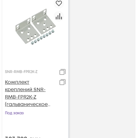
SNR-RMB-FPR2K-Z
Комплект
креплений SNR-
RMB-FPR2K-Z
(гальваническое
покрытие) для Cisco
Под заказ
Firepower 2100
Series