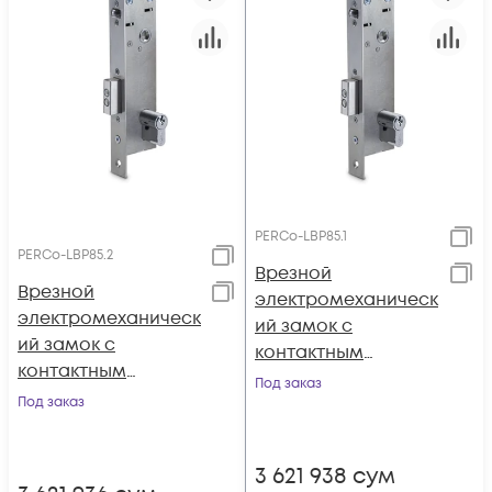
PERCo-LBP85.1
PERCo-LBP85.2
Врезной
Врезной
электромеханическ
электромеханическ
ий замок с
ий замок с
контактным
контактным
устройством для
Под заказ
устройством для
Под заказ
двери из
двери из
алюминиевого
алюминиевого
профиля,
3 621 938
сум
профиля,
нормально