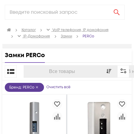
Каталог
VoIP телефония, IP домофония
IP-Домофония
Замки
PERCo
Замки PERCo
По популярности
Все товары
В 
Очистить всё
Бренд
:
PERCo