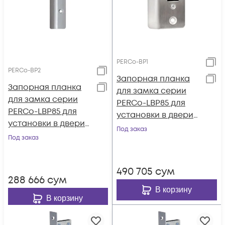
PERCo-BP1
PERCo-BP2
Запорная планка
Запорная планка
для замка серии
для замка серии
PERCo-LBP85 для
PERCo-LBP85 для
установки в двери
установки в двери
из профилей типов
Под заказ
из профилей типов
Под заказ
Т34, Т53, Т81, Т85, Т72-
AGS68_6863(64),
14 (пр-ва ООО
AGS50_5215 (пр-ва
«Петралюм») или
490 705
сум
ООО «Агрисовгаз»)
аналогичных
288 666
сум
или аналогичны
В корзину
В корзину