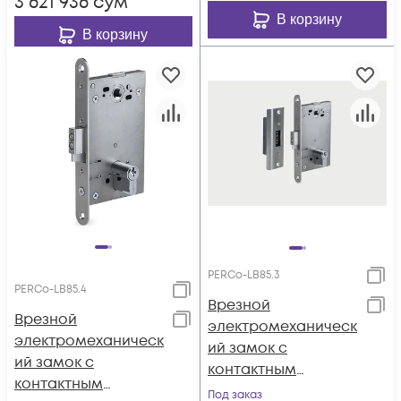
3 621 936
сум
нормально
закрытый,
В корзину
открытый,
В корзину
межцентровое
межцентровое
расстояние 85 мм
расстояние 85 мм
PERCo-LB85.3
PERCo-LB85.4
Врезной
Врезной
электромеханическ
электромеханическ
ий замок с
ий замок с
контактным
контактным
устройством,
Под заказ