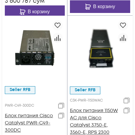
3 600 787
сум
В корзину
В корзину
Seller RFB
Seller RFB
C3K-PWR-1150WAC
PWR-C49-300DC
Блок питания 1150W
Блок питания Cisco
AC для Cisco
Catalyst PWR-C49-
Catalyst 3750-E,
300DC
3560-E, RPS 2300