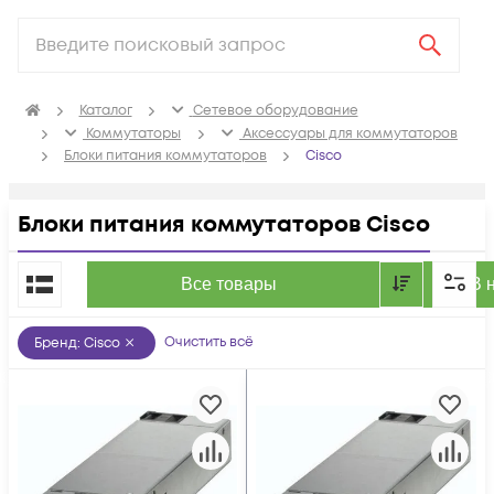
Каталог
Сетевое оборудование
Коммутаторы
Аксессуары для коммутаторов
Блоки питания коммутаторов
Cisco
Блоки питания коммутаторов Cisco
По популярности
Все товары
В 
Очистить всё
Бренд
:
Cisco