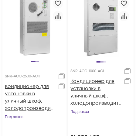
SNR-ACC-1000-АСH
SNR-ACC-2500-АСH
Кондиционер для
Кондиционер для
установки в
установки в
уличный шкаф,
уличный шкаф,
холодопроизводит
холодопроизводит
ельность 1000Вт, со
Под заказ
ельность 2500Вт, со
Под заказ
встроенным
встроенным
электрическим
электрическим
калорифером, 220В