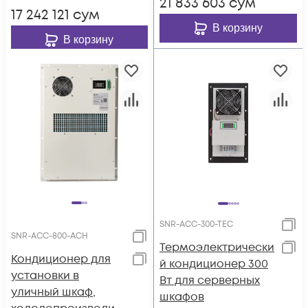
21 833 603
сум
калорифером, 220В
переменного тока
17 242 121
сум
переменного тока
В корзину
В корзину
SNR-ACC-300-TEC
SNR-ACC-800-АСH
Термоэлектрически
Кондиционер для
й кондиционер 300
установки в
Вт для серверных
уличный шкаф,
шкафов