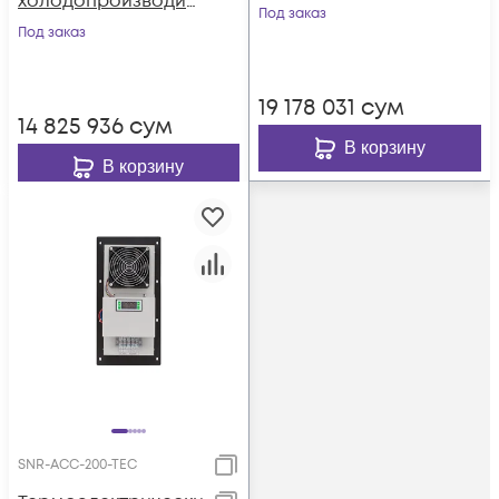
холодопроизводит
Под заказ
ельность 800Вт, со
Под заказ
встроенным
электрическим
19 178 031
сум
калорифером, 220В
14 825 936
сум
переменного тока
В корзину
В корзину
SNR-ACC-200-TEC