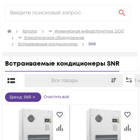
Каталог
Инженерная инфраструктура, ЦОД
Климатичeское оборудование
Встраиваемые кондиционеры
SNR
Встраиваемые кондиционеры SNR
По популярности
Все товары
В 
Очистить всё
Бренд
:
SNR