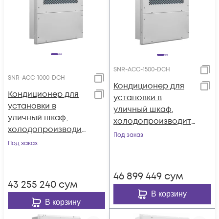
SNR-ACC-1500-DСH
SNR-ACC-1000-DСH
Кондиционер для
Кондиционер для
установки в
установки в
уличный шкаф,
уличный шкаф,
холодопроизводит
холодопроизводит
ельность 1500Вт,
Под заказ
ельность 1000Вт,
Под заказ
-48В постоянного
-48В постоянного
тока
тока
46 899 449
сум
43 255 240
сум
В корзину
В корзину