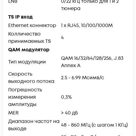
LNB
0/22 кГц только для 1 и 2
тюнера
TS IP вход
Ethernet коннектор
1 х RJ45, 10/100/1000M
Колличество
4
принимаемых TS
QAM модулятор
QAM 16/32/64/128/256, J.83
Тип модуляции
Annex A
Скорость
2.5 - 6.99 Mсимв/с
выходного потока
Погрешность
измерения
0,3%
амплитуды
MER
> 40 дБ
Диапазон частот на
48 - 860 МГц (с шагом 1 КГц)
выходе