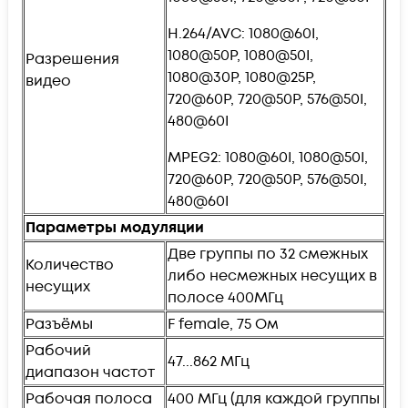
H.264/AVC: 1080@60I,
1080@50P, 1080@50I,
Разрешения
1080@30P, 1080@25P,
видео
720@60P, 720@50P, 576@50I,
480@60I
MPEG2: 1080@60I, 1080@50I,
720@60P, 720@50P, 576@50I,
480@60I
Параметры модуляции
Две группы по 32 смежных
Количество
либо несмежных несущих в
несущих
полосе 400МГц
Разъёмы
F female, 75 Ом
Рабочий
47...862 МГц
диапазон частот
Рабочая полоса
400 МГц (для каждой группы