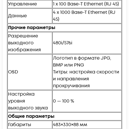
Управление
1 x 100 Base-T Ethernet (RJ 45)
4 x 1000 Base-T Ethernet (RJ
Данные
45)
Прочие параметры
Разрешение
выходного
480i/576i
изображения
Логотип в формате JPG,
BMP или PNG
OSD
Титры: настройка скорости
и направления
прокручивания
Настройка
уровня
0 — 100 %
выходного звука
Общие параметры
Габариты
483×330×88 мм