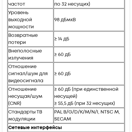
частот
по 32 несущих)
Уровень
выходной
98 дБмкВ
мощности
Возвратные
≥ 14 дБ
потери
Внеполосные
≥ 60 дБ
излучения
Отношение
сигнал/шум для
≥ 60 дБ
видеосигнала
Отношение
≥ 60 дБ (при единственной
несущая/шум
несущей)
(CNR)
≥ 55,5 дБ (при 32 несущих)
Стандарты ТВ
PAL B/G/D/K/M/N/I, NTSC M,
модуляции
SECAM
Сетевые интерфейсы