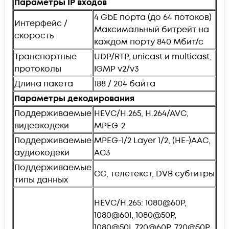
Параметры IP входов
4 GbE порта (до 64 потоков)
Интерфейс /
Максимальный битрейт на
скорость
каждом порту 840 Мбит/с
Транспортные
UDP/RTP, unicast и multicast,
протоколы
IGMP v2/v3
Длина пакета
188 / 204 байта
Параметры декодирования
Поддерживаемые
HEVC/H.265, H.264/AVC,
видеокодеки
MPEG-2
Поддерживаемые
MPEG-1/2 Layer 1/2, (HE-)AAC,
аудиокодеки
AC3
Поддерживаемые
CC, телетекст, DVB субтитры
типы данных
HEVC/H.265: 1080@60P,
1080@60I, 1080@50P,
1080@50I, 720@60P, 720@50P