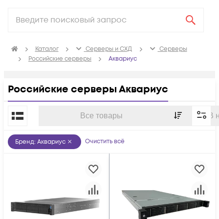
Каталог
Серверы и СХД
Серверы
Российские серверы
Аквариус
Российские серверы Аквариус
По популярности
Все товары
В 
Очистить всё
Бренд
:
Аквариус