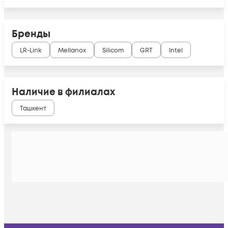
Бренды
LR-Link
Mellanox
Silicom
GRT
Intel
Наличие в филиалах
Ташкент