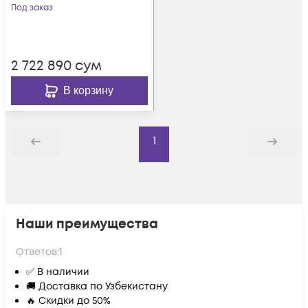
PE2G4SFPi35L
Под заказ
2 722 890
сум
В корзину
1
Назад
Дальше
Наши преимущества
Ответов:
1
✅ В наличии
🚚 Доставка по Узбекистану
🔥 Скидки до 50%