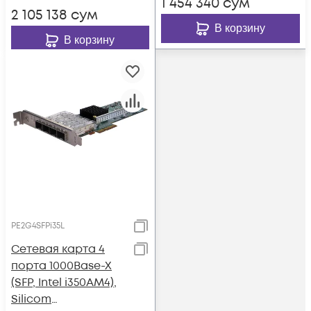
1 454 340
сум
2 105 138
сум
В корзину
В корзину
PE2G4SFPi35L
Сетевая карта 4
порта 1000Base-X
(SFP, Intel i350AM4),
Silicom