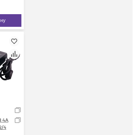
ину
В 4А
2/4