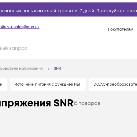
зованных пользователей хранится 7 дней. Пожалуйста,
авто
айн чат
sales@nag.uz
Покупателям
Способы опла
Условия доста
Возврат товар
зователи напряжения
SNR
Вопросы и отв
Техническая п
и
Источники питания c функцией ИБП
DC/AC-преобразоват
База знаний
апряжения SNR
15
товаров
Конфигуратор