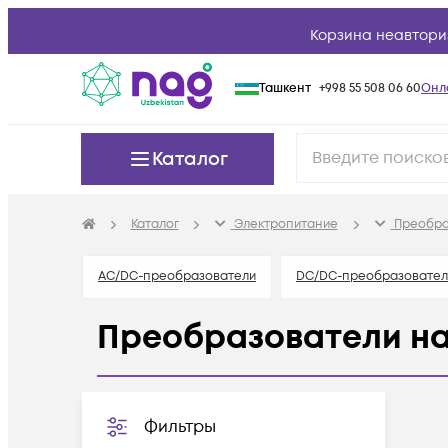
Корзина неавтори
Ташкент
+998 55 508 06 60
Онл
Каталог
Каталог
Электропитание
Преобра
AC/DC-преобразователи
DC/DC-преобразовател
Преобразователи н
Фильтры