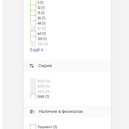
5 (1)
12 (1)
15 (1)
36 (1)
48 (1)
55 (0)
60 (1)
120 (1)
320 (0)
Ещё 4
Серия
ADD (0)
EDR (0)
HLG (0)
SNR (7)
Наличие в филиалах
Ташкент (5)