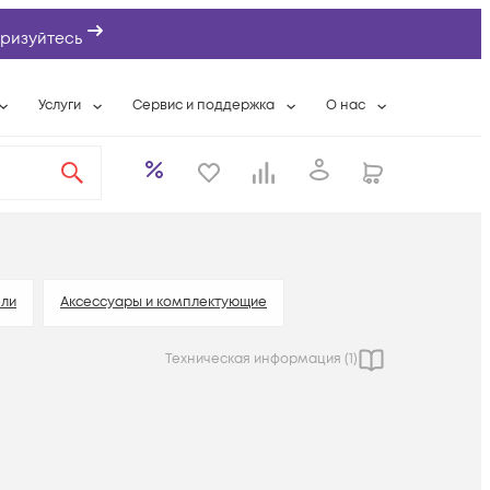
ризуйтесь
Услуги
Сервис и поддержка
О нас
ты
Wi-Fi «под ключ»
Гарантийное обслуживание
О компании
вки
Расширенная гарантия
Разовые выездные работы
Контактная информаци
а
Системная интеграция
Сервисные контракты
Банковские реквизиты
еты
Сервисный центр
Партнеры
оддержка
Техническая поддержка
Новости
ели
Аксессуары и комплектующие
Условия оказания услуг
Техническая информация (
1
)
ы