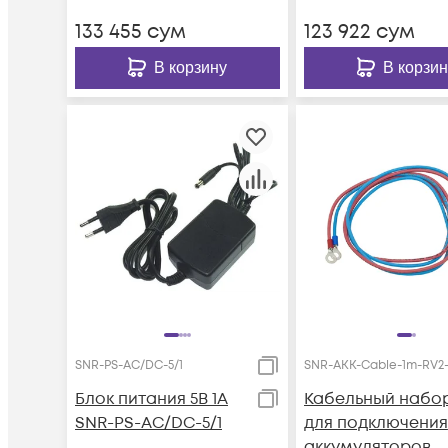
133 455
сум
123 922
сум
В корзину
В корзин
SNR-PS-AC/DC-5/1
SNR-AKK-Cable-1m-RV2
Блок питания 5В 1А
Кабельный набо
SNR-PS-AC/DC-5/1
для подключения
аккумуляторов,