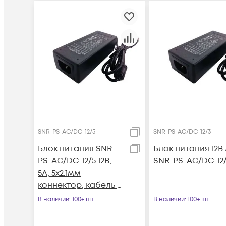
SNR-PS-AC/DC-12/5
SNR-PS-AC/DC-12/3
Блок питания SNR-
Блок питания 12В
PS-AC/DC-12/5 12В,
SNR-PS-AC/DC-12
5А, 5x2.1мм
коннектор, кабель с
вилкой для подкл. к
В наличии
: 100+ шт
В наличии
: 100+ шт
220В