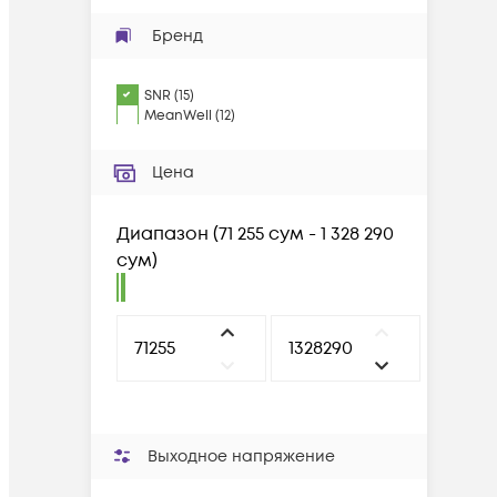
Бренд
SNR
(
15
)
MeanWell
(
12
)
Цена
Диапазон
(
71 255 сум - 1 328 290
сум
)
Выходное напряжение