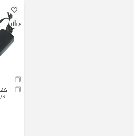
 3А
/3