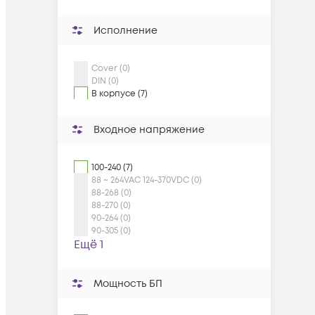
Исполнение
Cover (0)
DIN (0)
В корпусе (7)
Входное напряжение
100-240 (7)
88 ~ 264VAC 124-370VDC (0)
88-268 (0)
88-270 (0)
90-264 (0)
90-305 (0)
Ещё 1
Мощность БП