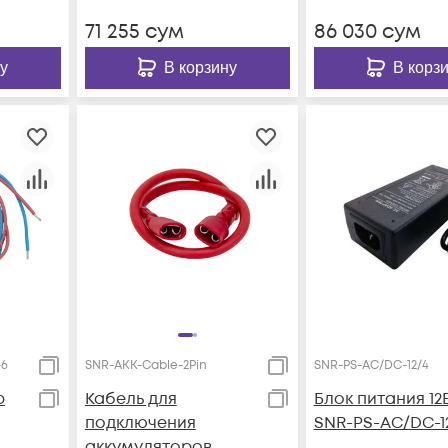
71 255
сум
86 030
сум
у
В корзину
В корз
-6
SNR-AKK-Cable-2Pin
SNR-PS-AC/DC-12/4
р
Кабель для
Блок питания 12
подключения
SNR-PS-AC/DC-1
аккумуляторов,