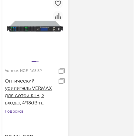
Vermax-NGE-4x18 SP
Оптический
усилитель VERMAX
для сетей КТВ, 2
входа, 4*18dBm
выход, CWDM
Под заказ
1310/1490/1550, RT1, 1U