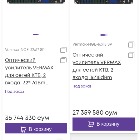
Vermax-NGE-16x18 SP
Vermax-NGE-32x17 SP
Оптический
Оптический
усилитель VERMAX
усилитель VERMAX
для сетей КТВ, 2
для сетей КТВ, 2
входа, 16*18dBm
входа, 32*17dBm
выход, CWDM
Под заказ
выход, CWDM
Под заказ
1310/1490/1550, 1U
1310/1490/1550, 1U
27 359 580
сум
36 744 330
сум
В корзину
В корзину