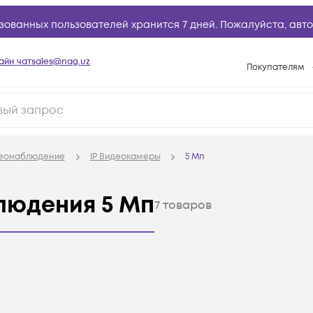
зованных пользователей хранится 7 дней. Пожалуйста,
авто
айн чат
sales@nag.uz
Покупателям
Способы опла
Условия доста
Возврат товар
деонаблюдение
IP Видеокамеры
5 Мп
Вопросы и отв
Техническая п
людения 5 Мп
7
товаров
База знаний
Конфигуратор