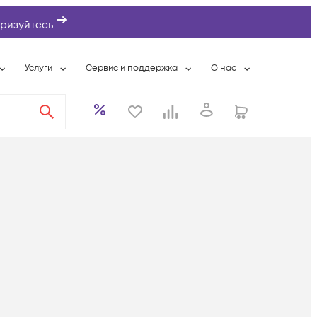
ризуйтесь
Услуги
Сервис и поддержка
О нас
ты
Wi-Fi «под ключ»
Гарантийное обслуживание
О компании
вки
Расширенная гарантия
Разовые выездные работы
Контактная информаци
а
Системная интеграция
Сервисные контракты
Банковские реквизиты
еты
Сервисный центр
Партнеры
оддержка
Техническая поддержка
Новости
Условия оказания услуг
ы