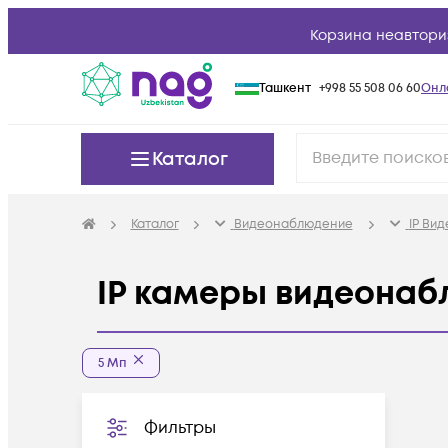
Корзина неавтори
Ташкент
+998 55 508 06 60
Онл
Каталог
Каталог
Видеонаблюдение
IP Ви
IP камеры видеонаб
5 Мп
Фильтры