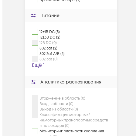
Проектные товары (2)
Питание
12±1В DC (5)
12±3В DC (2)
12В DC (0)
802.3af (2)
802.3af A/B (5)
802.3at (0)
Ещё 1
Аналитика распознавания
Вторжение в область (0)
Вход в области (0)
Выход из области (0)
Классификация моторных/
немоторных транспортных средств
и пешеходов (0)
Мониторинг плотности скопления