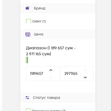
Бренд
OMNY
(
7
)
Цена
Диапазон
(
1 189 657 сум -
2 971 165 сум
)
Статус товара