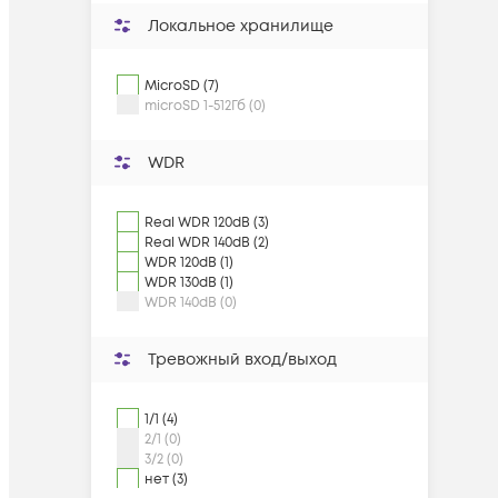
Локальное хранилище
MicroSD (7)
microSD 1-512Гб (0)
WDR
Real WDR 120dB (3)
Real WDR 140dB (2)
WDR 120dB (1)
WDR 130dB (1)
WDR 140dB (0)
Тревожный вход/выход
1/1 (4)
2/1 (0)
3/2 (0)
нет (3)