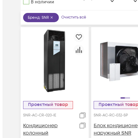
В наличии
Очистить всё
Бренд
:
SNR
Проектный товар
Проектный това
SNR-AC-CR-020-IE
SNR-AC-RC-032-SP
Кондиционер
Блок кондицион
колонный
наружный SNR