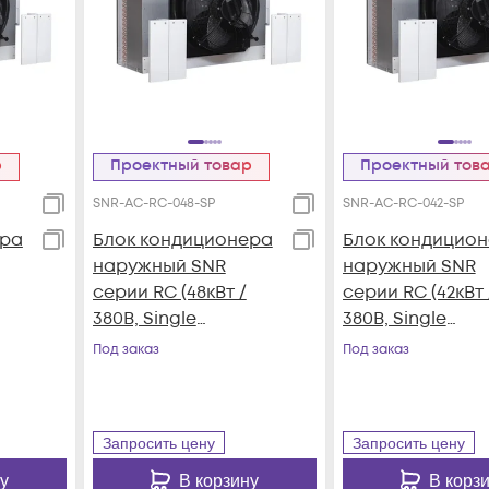
р
Проектный товар
Проектный тов
SNR-AC-RC-048-SP
SNR-AC-RC-042-SP
ера
Блок кондиционера
Блок кондицио
наружный SNR
наружный SNR
серии RC (48кВт /
серии RC (42кВт 
380В, Single
380В, Single
tem,
Refrigeration System,
Refrigeration Sy
Под заказ
Под заказ
Plate Type, R410A)
Plate Type, R410A
Запросить цену
Запросить цену
у
В корзину
В корз