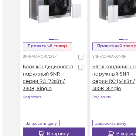
Проектный товар
Проектный това
SNR-AC-RC-072-SP
SNR-AC-RC-064-SP
Блок кондиционера
Блок кондицион
наружный SNR
наружный SNR
серии RC (72кВт /
серии RC (64кВт /
380В, Single
380В, Single
Refrigeration System,
Refrigeration Sys
Под заказ
Под заказ
Plate Type, R410A)
Plate Type, R410A)
Запросить цену
Запросить цену
В корзину
В корзин