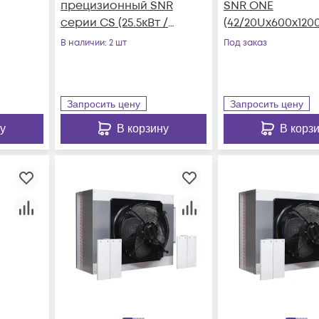
прецизионный SNR
SNR ONE
серии CS (25.5кВт /
(42/20Uх600х1200
tem,
380В, Inverter, Front-
Indoor, IP55, IT-5к
В наличии
: 2 шт
Под заказ
Flow, Air-Cooled, 7"
AC-6кВт)
LCD)
Запросить цену
Запросить цену
у
В корзину
В корз