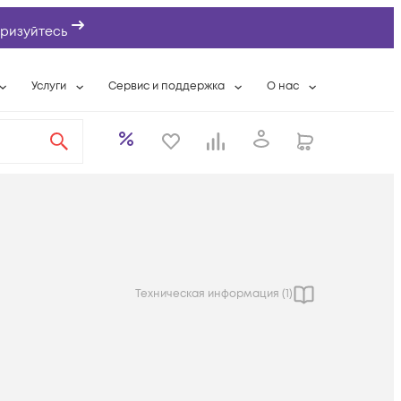
ризуйтесь
Услуги
Сервис и поддержка
О нас
ты
Wi-Fi «под ключ»
Гарантийное обслуживание
О компании
вки
Расширенная гарантия
Разовые выездные работы
Контактная информаци
а
Системная интеграция
Сервисные контракты
Банковские реквизиты
еты
Сервисный центр
Партнеры
оддержка
Техническая поддержка
Новости
Условия оказания услуг
Техническая информация (
1
)
ы