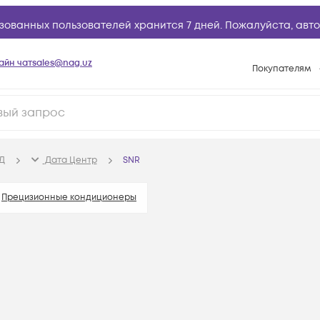
зованных пользователей хранится 7 дней. Пожалуйста,
авто
айн чат
sales@nag.uz
Покупателям
Способы опла
Условия доста
Возврат товар
Д
Дата Центр
SNR
Вопросы и отв
Техническая п
Прецизионные кондиционеры
База знаний
Конфигуратор