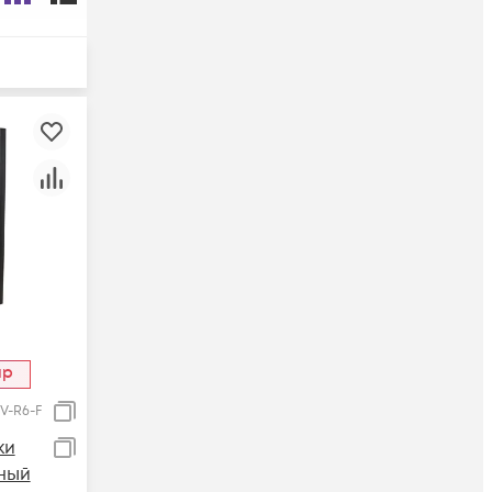
ар
V-R6-F
ки
ный