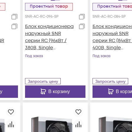
р
Проектный товар
Проектный тов
SNR-AC-RC-096-SP
SNR-AC-RC-084-SP
Блок кондиционера
Блок кондицио
наружный SNR
наружный SNR
NR
серии RC (96кВт /
серии RC (84кВт 
380В, Single
400В, Single
Refrigeration System,
Refrigeration Sy
Под заказ
Под заказ
Plate Type, R410A)
Plate Type, R410A
w,
,
Запросить цену
Запросить цену
у
В корзину
В корз