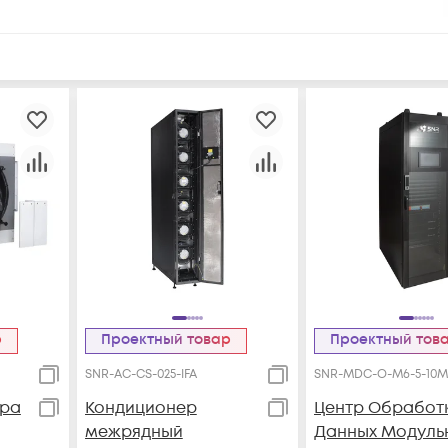
р
Проектный товар
Проектный тов
SNR-AC-CS-025-IFA
SNR-MDC-O-M6-5-10M
ера
Кондиционер
Центр Обработ
межрядный
Данных Модуль