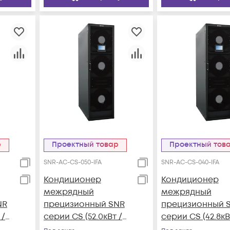
р
Проектный товар
Проектный тов
SNR-AC-CS-050-IFA
SNR-AC-CS-040-IFA
Кондиционер
Кондиционер
межрядный
межрядный
NR
прецизионный SNR
прецизионный 
 /
серии CS (52.0кВт /
серии CS (42.8кВ
nt-
380В, Inverter, Front-
380В, Inverter, Fr