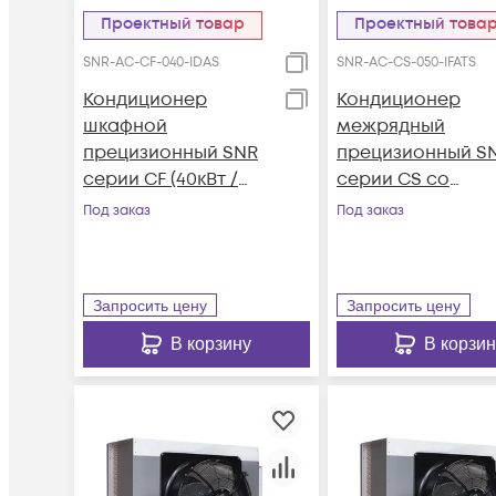
Проектный товар
Проектный това
SNR-AC-CF-040-IDAS
SNR-AC-CS-050-IFATS
Кондиционер
Кондиционер
шкафной
межрядный
прецизионный SNR
прецизионный S
серии CF (40кВт /
серии CS со
380В, Inverter, Down-
встроенным АВР
Под заказ
Под заказ
Flow, Air-Cooled, 7"
(52.0кВт / 380В,
LCD)
Inverter, Front-Flo
Air-Cooled, 7" LCD
Запросить цену
Запросить цену
ATS)
В корзину
В корзин