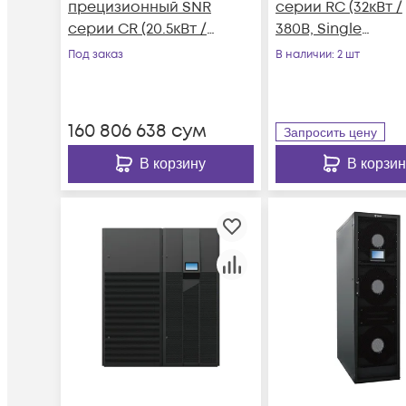
прецизионный SNR
серии RC (32кВт /
серии CR (20.5кВт /
380В, Single
380V, Inverter, Up-
Refrigeration Sys
Под заказ
В наличии
: 2 шт
Flow, Air-Cooled, 7"
Plate Type, R410A)
LCD)
160 806 638
сум
Запросить цену
В корзину
В корзин