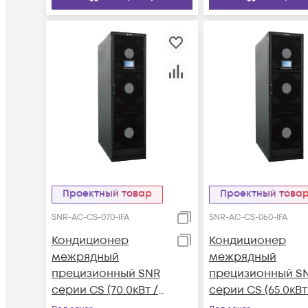
Проектный товар
Проектный това
SNR-AC-CS-070-IFA
SNR-AC-CS-060-IFA
Кондиционер
Кондиционер
межрядный
межрядный
прецизионный SNR
прецизионный S
серии CS (70.0кВт /
серии CS (65.0кВт
380В, Inverter, Front-
380В, Inverter, Fro