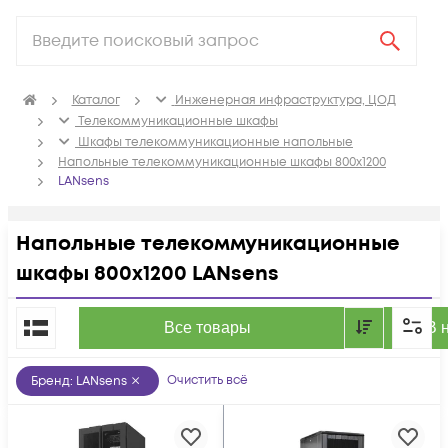
Каталог
Инженерная инфраструктура, ЦОД
Телекоммуникационные шкафы
Шкафы телекоммуникационные напольные
Напольные телекоммуникационные шкафы 800x1200
LANsens
Напольные телекоммуникационные
шкафы 800x1200 LANsens
По популярности
Все товары
В 
Очистить всё
Бренд
:
LANsens