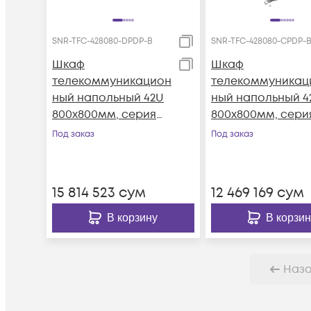
SNR-TFC-428080-DPDP-B
SNR-TFC-428080-CPDP-
Шкаф
Шкаф
телекоммуникацион
телекоммуникац
ный напольный 42U
ный напольный 4
800x800мм, серия
800x800мм, сери
TFC (SNR-TFC-
TFC (SNR-TFC-
Под заказ
Под заказ
428080-DPDP-B)
428080-CPDP-B)
15 814 523
сум
12 469 169
сум
В корзину
В корзин
Наз