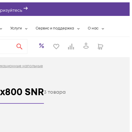
ризуйтесь
Услуги
Сервис и поддержка
О нас
ты
Wi-Fi «под ключ»
Гарантийное обслуживание
О компании
вки
Расширенная гарантия
Разовые выездные работы
Контактная информаци
а
Системная интеграция
Сервисные контракты
Банковские реквизиты
икационные напольные
еты
Сервисный центр
Партнеры
оддержка
Техническая поддержка
Новости
x800 SNR
Условия оказания услуг
3
товара
ы