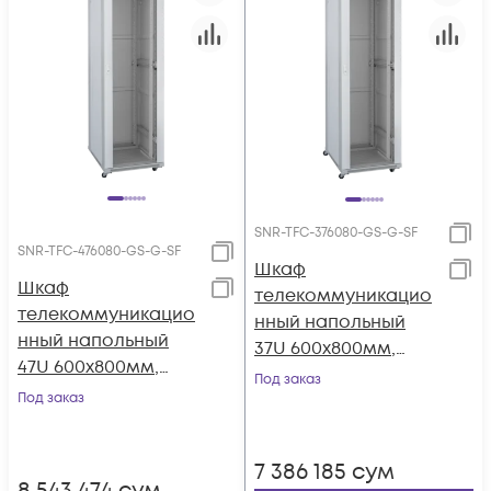
SNR-TFC-376080-GS-G-SF
SNR-TFC-476080-GS-G-SF
Шкаф
Шкаф
телекоммуникацио
телекоммуникацио
нный напольный
нный напольный
37U 600x800мм,
47U 600x800мм,
серия TFC (SNR-TFC-
Под заказ
серия TFC (SNR-TFC-
Под заказ
376080-GS-G-SF)
476080-GS-G-SF)
7 386 185
сум