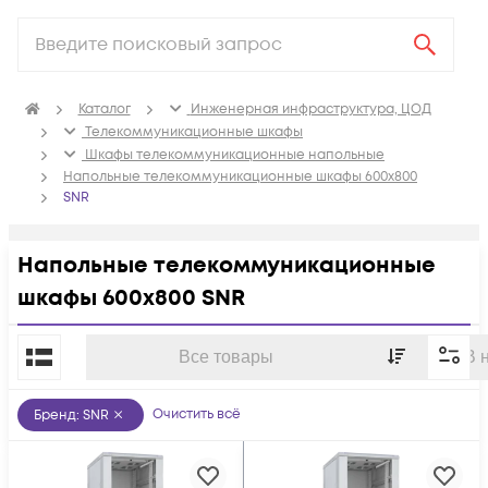
Каталог
Инженерная инфраструктура, ЦОД
Телекоммуникационные шкафы
Шкафы телекоммуникационные напольные
Напольные телекоммуникационные шкафы 600x800
SNR
Напольные телекоммуникационные
шкафы 600x800 SNR
По популярности
Все товары
В 
Очистить всё
Бренд
:
SNR