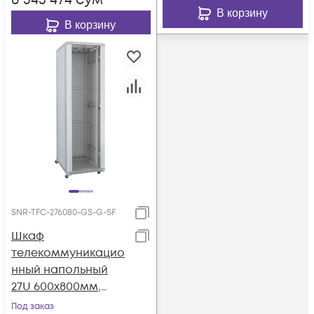
8 543 474
сум
В корзину
В корзину
SNR-TFC-276080-GS-G-SF
Шкаф
телекоммуникацио
нный напольный
27U 600x800мм,
серия TFC (SNR-TFC-
Под заказ