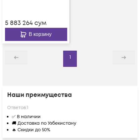
276080-GS-G-SF)
5 883 264
сум
В корзину
1
Назад
Дальше
Наши преимущества
Ответов:
1
✅ В наличии
🚚 Доставка по Узбекистану
🔥 Скидки до 50%