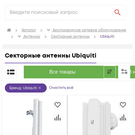
Каталог
Беспроводное сетевое оборудование
Антенны
Секторные антенны
Ubiquiti
Секторные антенны Ubiquiti
По популярности
Все товары
В 
Очистить всё
Бренд
:
Ubiquiti