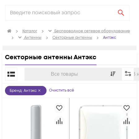
Каталог
Беспроводное сетевое оборудование
Антенны
Секторные антенны
Антэкс
Секторные антенны Антэкс
По популярности
Все товары
В 
Очистить всё
Бренд
:
Антэкс