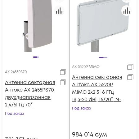
AX-5520P MIMO
AX-2455PS70
Антенна секторная
Антенна секторная
Антэкс AX-5520P
Антэкс AX-2455PS70
MIMO 2х2 5÷6 ГГц
двухдиапазонная
18,5-20 dBi, 16/20°, N-
2,4/5ГГц 70°
female
Под заказ
Под заказ
984 014
сум