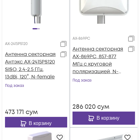
AX-869PС
AX-2415PS120
Антенна секторная
Антенна секторная
AX-869PС, 857-877
Антэкс AX-2415PS120
МГц с круговой
SISO, 2.4-2.5 ГГц,
поляризацией, N-
13dBi, 120°, N-female
female
Под заказ
Под заказ
286 020
сум
473 171
сум
В корзину
В корзину