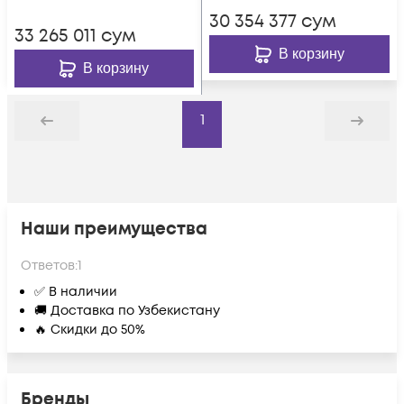
мощностью
30 354 377
сум
выходной
33 265 011
сум
мощностью
В корзину
В корзину
1
Назад
Дальше
Наши преимущества
Ответов:
1
✅ В наличии
🚚 Доставка по Узбекистану
🔥 Скидки до 50%
Бренды