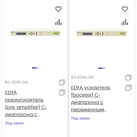
BO-EDFA-DB
BO-EDFA-DA
EDFA усилитель
EDFA
(booster) C-
предусилитель
диапазона с
(pre-amplifier) C-
переменным
диапазона с
коэффициентом
Под заказ
переменным
Под заказ
усиления и
коэффициентом
выходной
усиления и