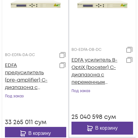
BO-EDFA-DB-DC
BO-EDFA-DA-DC
EDFA усилитель B-
EDFA
OptiX (booster) C-
предусилитель
диапазона с
(pre-amplifier) C-
переменным
диапазона с
коэффициентом
Под заказ
переменным
Под заказ
усиления и
коэффициентом
выходной
усиления и
мощностью, DC
25 040 598
сум
выходной
питание
33 265 011
сум
мощностью,
В корзину
питание DC
В корзину