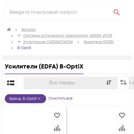
Каталог
Системы оптического транспорта, xWDM, xPON
Уплотнение CWDM/DWDM
Усилители (EDFA)
B-OptiX
Усилители (EDFA) B-OptiX
По популярности
Все товары
В 
Очистить всё
Бренд
:
B-OptiX