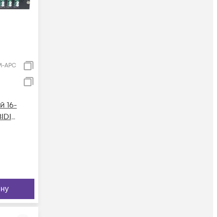
M-APC
 16-
IDI
),
ину