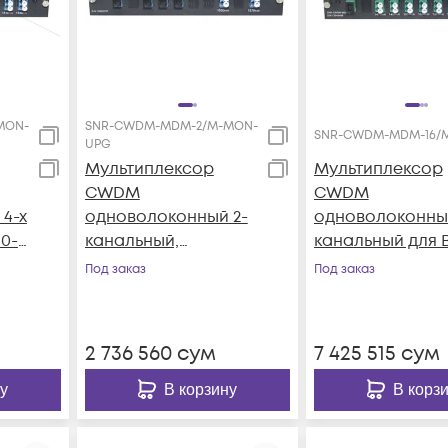
MON-
SNR-CWDM-MDM-2/M-MON-
SNR-CWDM-MDM-16/
UPG
Мультиплексор
Мультиплексор
CWDM
CWDM
4-х
одноволоконный 2-
одноволоконный
10-
канальный,
канальный для B
(trx:1550/1530,
CWDM SFP
Под заказ
Под заказ
1570/1510), Monitor,
(Tx/Rx:1310-1610нм
UPG
APC-полировка
2 736 560
сум
7 425 515
сум
у
В корзину
В корз