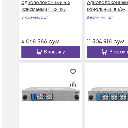
одноволоконный 4-х
одноволоконный
канальный (TRx: 1270,
канальный в 1/2-
1290, 1310, 1330, 1530,
слоте
В наличии
: 2 шт
В наличии
: 1 шт
1550, 1510, 1570нм)
4 068 586
сум
11 504 918
сум
В корзину
В корзин