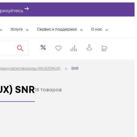
ризуйтесь
Услуги
Сервис и поддержка
О нас
ты
Wi-Fi «под ключ»
Гарантийное обслуживание
О компании
вки
Расширенная гарантия
Разовые выездные работы
Контактная информаци
а
Системная интеграция
Сервисные контракты
Банковские реквизиты
/демультиплексоры (MUX/DMUX)
SNR
еты
Сервисный центр
Партнеры
оддержка
Техническая поддержка
Новости
X) SNR
18
товаров
Условия оказания услуг
ы