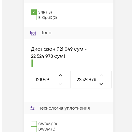
SNR
(
18
)
B-OptiX
(
2
)
Цена
Диапазон
(
121 049 сум -
22 524 978 сум
)
Технология уплотнения
CWDM (10)
DWDM (5)