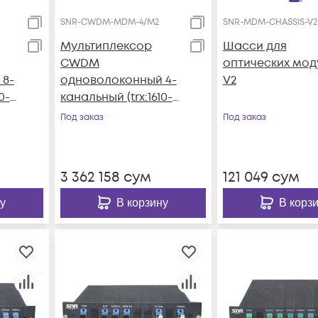
SNR-CWDM-MDM-4/M2
SNR-MDM-CHASSIS-V2
Мультиплексор
Шасси для
CWDM
оптических мод
 8-
одноволоконный 4-
V2
0-
канальный (trx:1610-
1550, 1470-1530), в
Под заказ
Под заказ
оте
пластиковом слоте
3 362 158
сум
121 049
сум
у
В корзину
В корз