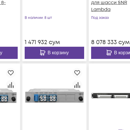
 8-
для шасси SNR
Lambda
В наличии
: 8 шт
Под заказ
1 471 932
сум
8 078 333
сум
у
В корзину
В корз