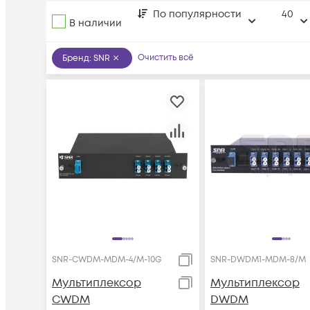
По популярности
40
В наличии
Очистить всё
Бренд
:
SNR
SNR-CWDM-MDM-4/M-10G
SNR-DWDM1-MDM-8/M
Мультиплексор
Мультиплексор
CWDM
DWDM