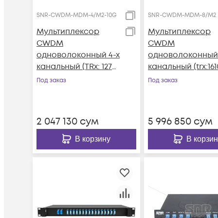
SNR-CWDM-MDM-4/M2-10G
SNR-CWDM-MDM-8/M2
Мультиплексор
Мультиплексор
CWDM
CWDM
одноволоконный 4-х
одноволоконный
канальный (TRx: 1270,
канальный (trx:161
1290, 1310, 1330, 1530,
1390, 1470-1310), в
Под заказ
Под заказ
1550, 1510, 1570нм)
пластиковом сл
2 047 130
сум
5 996 850
сум
В корзину
В корзин