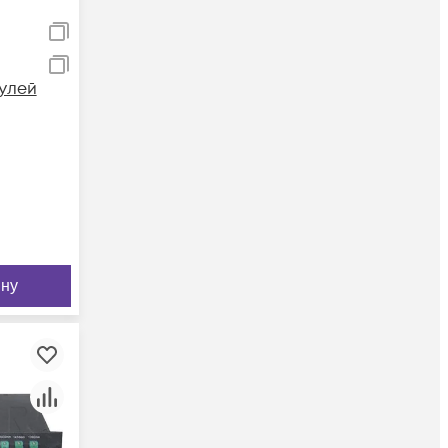
улей
ину