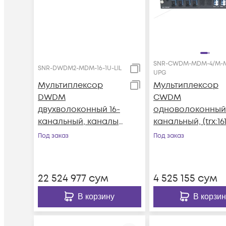
SNR-CWDM-MDM-4/M-
SNR-DWDM2-MDM-16-1U-LIL
UPG
Мультиплексор
Мультиплексор
DWDM
CWDM
двухволоконный 16-
одноволоконный 
канальный, каналы
канальный, (trx:16
41~44, 46~49, 51~54,
1550, 1470-1530),
Под заказ
Под заказ
56~59, 1U 19",
Monitor, UPG
пониженное
затухание
22 524 977
сум
4 525 155
сум
В корзину
В корзин