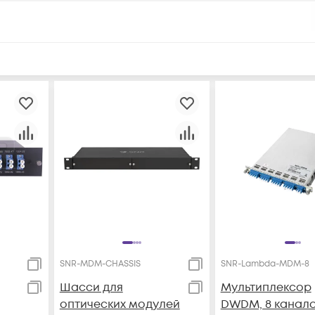
SNR-MDM-CHASSIS
SNR-Lambda-MDM-8
Шасси для
Мультиплексор
оптических модулей
DWDM, 8 канало