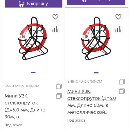
В корзину
SNR-CPD-6,0/60-CM
SNR-CPD-6,0/30-CM
Мини УЗК,
Мини УЗК,
стеклопруток (Д=6,0
стеклопруток
мм, Длина 60м, в
(Д=6,0 мм, Длина
металлической
30м, в
кассете)
Под заказ
металлической
Под заказ