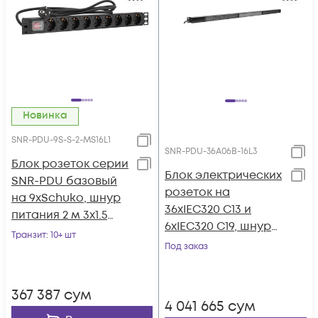
Новинка
SNR-PDU-9S-S-2-MS16L1
SNR-PDU-36A06B-16L3
Блок розеток серии
Блок электрических
SNR-PDU базовый
розеток на
на 9хSchuko, шнур
36хIEC320 C13 и
питания 2 м 3x1.5
6хIEC320 C19, шнур
мм² с вилкой
Транзит
: 10+ шт
питания 3 м 5x2,5м2
Под заказ
Schuko, 16A
с вилкой IEC 60309
16A 3P+N+E
367 387
сум
4 041 665
сум