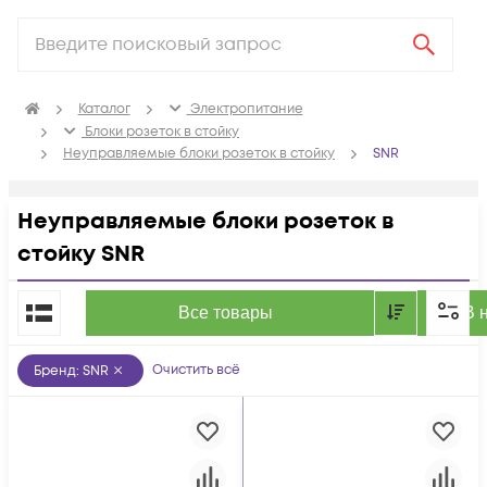
Каталог
Электропитание
Блоки розеток в стойку
Неуправляемые блоки розеток в стойку
SNR
Неуправляемые блоки розеток в
стойку SNR
По популярности
Все товары
В 
Очистить всё
Бренд
:
SNR