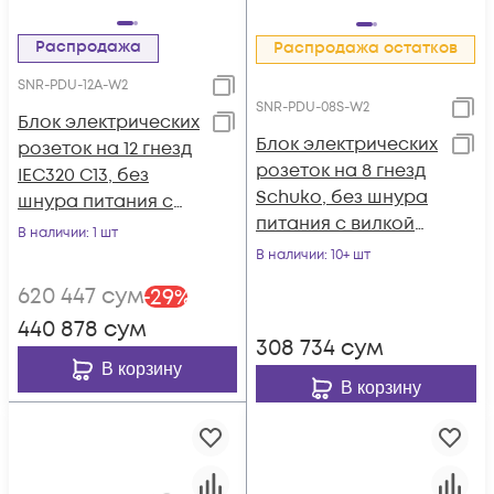
Распродажа
Распродажа остатков
SNR-PDU-12A-W2
SNR-PDU-08S-W2
Блок электрических
Блок электрических
розеток на 12 гнезд
розеток на 8 гнезд
IEC320 C13, без
Schuko, без шнура
шнура питания с
питания с вилкой
вилкой C14
В наличии
: 1 шт
C14
В наличии
: 10+ шт
620 447
сум
-
29
%
440 878
сум
308 734
сум
В корзину
В корзину