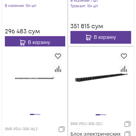
В наличии
: 1 шт
вилкой C14, 10A
В наличии
: 10+ шт
10A
Транзит
: 10+ шт
351 815
сум
296 483
сум
В корзину
В корзину
SNR-PDU-30S-32L1
SNR-PDU-30S-16L3
Блок электрических