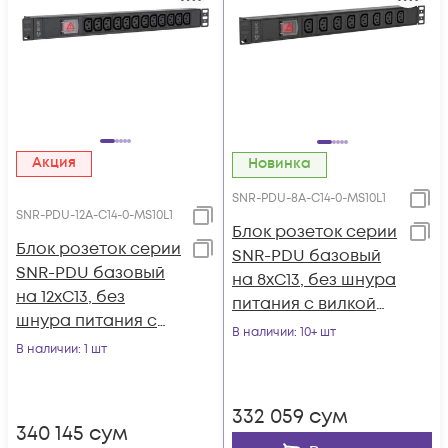
Акция
Новинка
SNR-PDU-8A-C14-0-MS10L1
SNR-PDU-12A-C14-0-MS10L1
Блок розеток серии
Блок розеток серии
SNR-PDU базовый
SNR-PDU базовый
на 8xC13, без шнура
на 12xC13, без
питания с вилкой
шнура питания с
C14, 10A
В наличии
: 10+ шт
вилкой C14, 10A
В наличии
: 1 шт
332 059
сум
340 145
сум