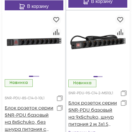
В корзину
В корзину
Новинка
Новинка
SNR-PDU-9S-C14-2-MS10L1
SNR-PDU-8S-C14-0-10L1
Блок розеток серии
Блок розеток серии
SNR-PDU базовый
SNR-PDU базовый
на 9хSchuko, шнур
на 8xSchuko, без
питания 2 м 3x1.5
шнура питания с
мм² с вилкой C14,