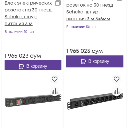
Блок электрических
розеток на 30 гнезд
розеток на 30 гнезд
Schuko, шнур
Schuko, шнур
питания 3 м 3x6мм2
питания 3 м
с вилкой IEC 60309
В наличии
: 10+ шт
5x2,5мм2 с вилкой
В наличии
: 10+ шт
32A 2P＋E (IP44)
IEC 60309 16A 3P+N+E
1679.0х50.0х44.4мм
1544x50x44.4мм
1 965 023
сум
1 965 023
сум
В корзину
В корзину