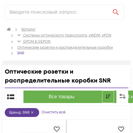
Каталог
Системы оптического транспорта, xWDM, xPON
GPON & GEPON
Оптические розетки и распределительные коробки
SNR
Оптические розетки и
распределительные коробки SNR
По популярности
Все товары
В 
Очистить всё
Бренд
:
SNR