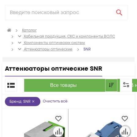
Каталог
Кабельная продукция, СКС и компоненты ВОЛС
Компоненты оптических систем
Аттенюаторы оптические
SNR
Аттенюаторы оптические SNR
По популярности
Все товары
В 
Очистить всё
Бренд
:
SNR