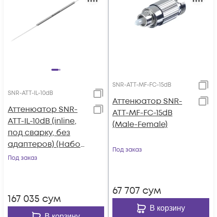
SNR-ATT-MF-FC-15dB
SNR-ATT-IL-10dB
Аттенюатор SNR-
Аттенюатор SNR-
ATT-MF-FC-15dB
ATT-IL-10dB (inline,
(Male-Female)
под сварку, без
адаптеров) (Набор
Под заказ
2шт)
Под заказ
67 707
сум
167 035
сум
В корзину
В корзину