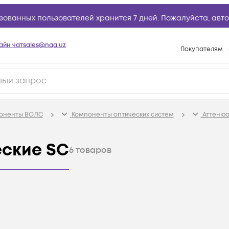
зованных пользователей хранится 7 дней. Пожалуйста,
авто
айн чат
sales@nag.uz
Покупателям
Способы опла
Условия доста
Возврат товар
поненты ВОЛС
Компоненты оптических систем
Аттенюа
Вопросы и отв
Техническая п
ские SC
6
товаров
База знаний
Конфигуратор