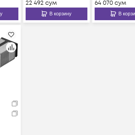
22 492
сум
64 070
сум
у
В корзину
В корз