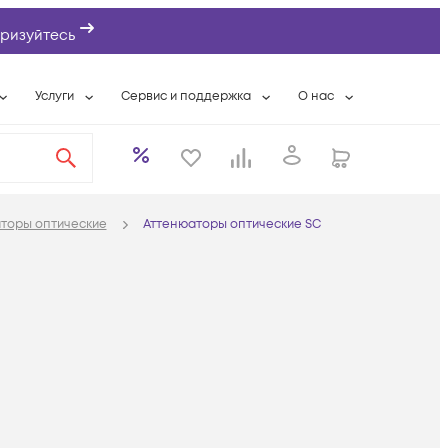
ризуйтесь
Услуги
Сервис и поддержка
О нас
ты
Wi-Fi «под ключ»
Гарантийное обслуживание
О компании
вки
Расширенная гарантия
Разовые выездные работы
Контактная информаци
а
Системная интеграция
Сервисные контракты
Банковские реквизиты
торы оптические
Аттенюаторы оптические SC
еты
Сервисный центр
Партнеры
оддержка
Техническая поддержка
Новости
Условия оказания услуг
ы