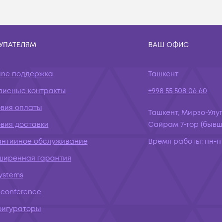
УПАТЕЛЯМ
ВАШ ОФИС
ine поддержка
Ташкент
висные контракты
+998 55 508 06 60
овия оплаты
Ташкент, Мирзо-Улуг
вия доставки
Сайрам 7-тор (бывш.
антийное обслуживание
Время работы:
пн-пт
ширенная гарантия
systems
conference
фигураторы